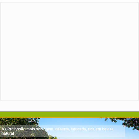
As Praiassão mais selvagem, deserta, intocada, rica em beleza
natural