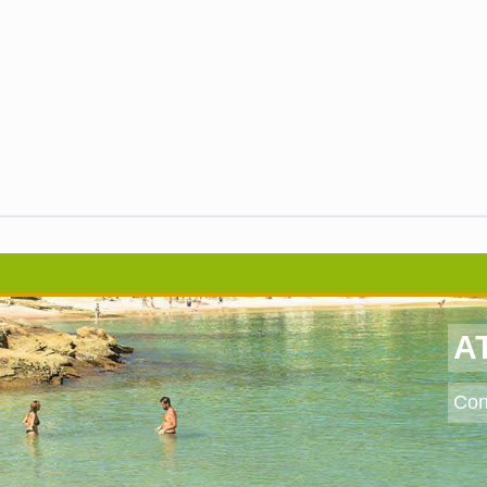
A
Conf