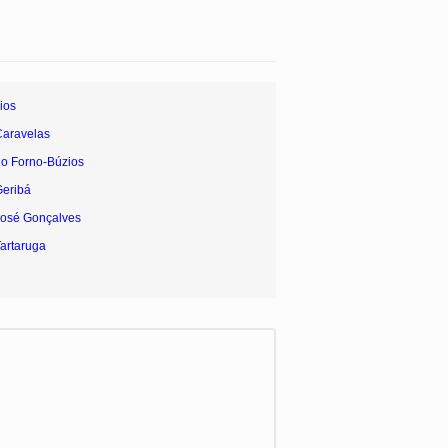
ios
Caravelas
do Forno-Búzios
Geribá
José Gonçalves
Tartaruga