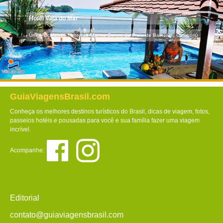
Hotel Villa do Mar
Único localizado frente ao Mar no Centro da Praia de Balneário Camboriú
GuiaViagensBrasil.com
Conheça os melhores destinos turísticos do Brasil, dicas de viagem, fotos,
passeios hotéis e pousadas para você e sua família fazer uma viagem
incrível.
Acompanhe:
Editorial
contato@guiaviagensbrasil.com