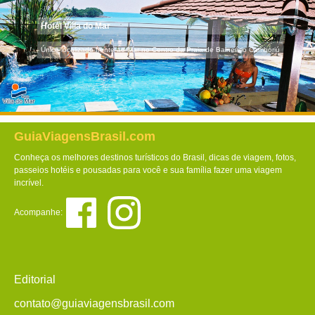
Hotel Villa do Mar
Único localizado frente ao Mar no Centro da Praia de Balneário Camboriú
GuiaViagensBrasil.com
Conheça os melhores destinos turísticos do Brasil, dicas de viagem, fotos,
passeios hotéis e pousadas para você e sua família fazer uma viagem
incrível.
Acompanhe:
Editorial
contato@guiaviagensbrasil.com