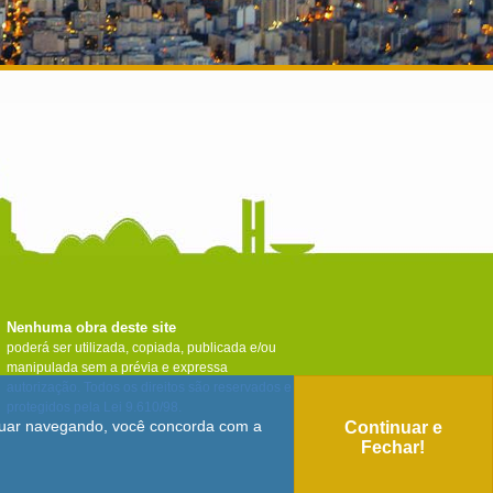
Nenhuma obra deste site
poderá ser utilizada, copiada, publicada e/ou
manipulada sem a prévia e expressa
autorização. Todos os direitos são reservados e
protegidos pela Lei 9.610/98.
tinuar navegando, você concorda com a
Continuar e
Fechar!