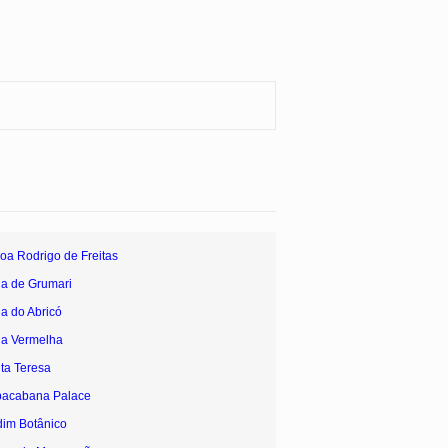
oa Rodrigo de Freitas
ia de Grumari
ia do Abricó
ia Vermelha
ta Teresa
pacabana Palace
dim Botânico