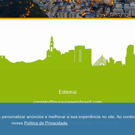
Editorial
contato@guiaviagensbrasil.com
Termos de Uso
-
Política de Privacidade
a personalizar anúncios e melhorar a sua experiência no site. Ao con
nossa
Política de Privacidade
.
© Copyright 2013 - 2026 - Guia Viagens Brasil -
Mapa do Site