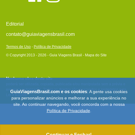
Editorial
contato@guiaviagensbrasil.com
Termos de Uso
-
Política de Privacidade
© Copyright 2013 - 2026 - Guia Viagens Brasil -
Mapa do Site
Nenhuma obra deste site
poderá ser utilizada, copiada, publicada e/ou manipulada sem a prévia e
expressa autorização. Todos os direitos são reservados e protegidos pela
GuiaViagensBrasil.com e os cookies
: A gente usa cookies
Lei 9.610/98.
para personalizar anúncios e melhorar a sua experiência no
site. Ao continuar navegando, você concorda com a nossa
Política de Privacidade
.
Continuar e Fechar!