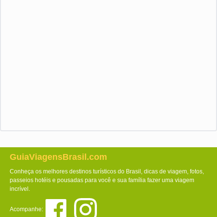
GuiaViagensBrasil.com
Conheça os melhores destinos turísticos do Brasil, dicas de viagem, fotos,
passeios hotéis e pousadas para você e sua família fazer uma viagem
incrível.
Acompanhe: