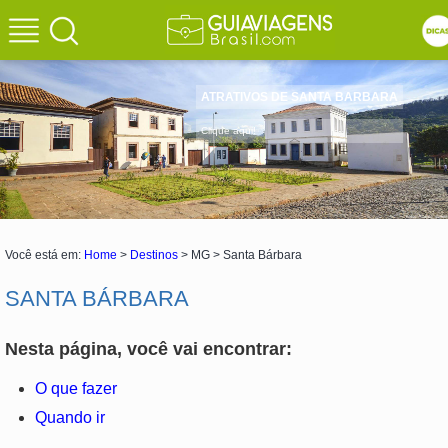
ATRATIVOS DE SANTA BARBARA
Clique aqui!
Você está em:
Home
>
Destinos
> MG > Santa Bárbara
SANTA BÁRBARA
Nesta página, você vai encontrar:
O que fazer
Quando ir