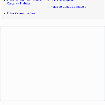
Fotos de Barcos e Canoas
Fotos de Ilhabela
Caiçara - Ilhabela
Fotos do Centro de Ilhabela
Fotos Passeio de Barco