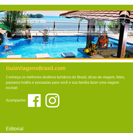
Hotel Villa do Mar
Único localizado frente ao Mar no Centro da Praia de Balneário Camboriú
GuiaViagensBrasil.com
Conheça os melhores destinos turísticos do Brasil, dicas de viagem, fotos,
passeios hotéis e pousadas para você e sua família fazer uma viagem
incrível.
Acompanhe:
Editorial