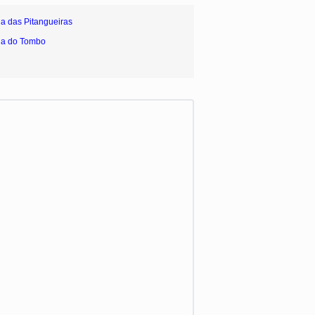
ia das Pitangueiras
ia do Tombo