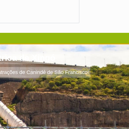
trica de Xingó
trações de Canindé de São Francisco!