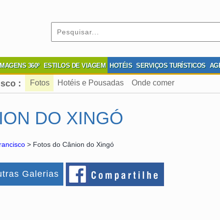
IMAGENS 360º
ESTILOS DE VIAGEM
HOTÉIS
SERVIÇOS TURÍSTICOS
AG
sco :
Fotos
Hotéis e Pousadas
Onde comer
ION DO XINGÓ
rancisco
> Fotos do Cânion do Xingó
tras Galerias