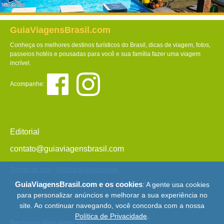
GuiaViagensBrasil.com
Conheça os melhores destinos turísticos do Brasil, dicas de viagem, fotos,
passeios hotéis e pousadas para você e sua família fazer uma viagem
incrível.
Acompanhe:
Editorial
contato@guiaviagensbrasil.com
Termos de Uso
-
Política de Privacidade
© Copyright 2013 - 2026 - Guia Viagens Brasil -
Mapa do Site
GuiaViagensBrasil.com e os cookies
: A gente usa cookies
para personalizar anúncios e melhorar a sua experiência no
site. Ao continuar navegando, você concorda com a nossa
Política de Privacidade
.
Nenhuma obra deste site