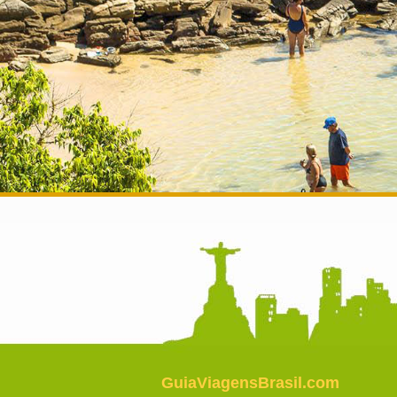
GuiaViagensBrasil.com