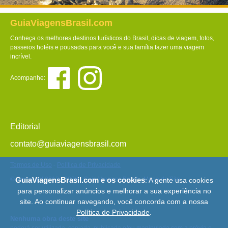
GuiaViagensBrasil.com
Conheça os melhores destinos turísticos do Brasil, dicas de viagem, fotos,
passeios hotéis e pousadas para você e sua família fazer uma viagem
incrível.
Acompanhe:
Editorial
contato@guiaviagensbrasil.com
Termos de Uso
-
Política de Privacidade
© Copyright 2013 - 2026 - Guia Viagens Brasil -
Mapa do Site
GuiaViagensBrasil.com e os cookies
: A gente usa cookies
para personalizar anúncios e melhorar a sua experiência no
site. Ao continuar navegando, você concorda com a nossa
Política de Privacidade
.
Nenhuma obra deste site
poderá ser utilizada, copiada, publicada e/ou manipulada sem a prévia e