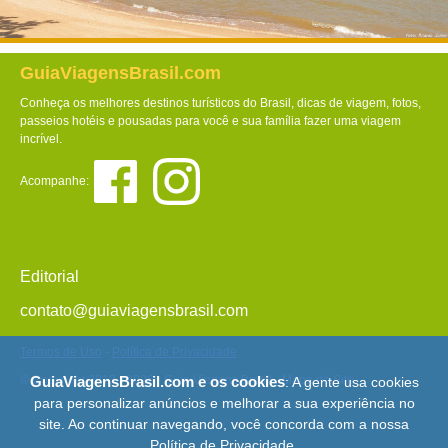
GuiaViagensBrasil.com
Conheça os melhores destinos turísticos do Brasil, dicas de viagem, fotos,
passeios hotéis e pousadas para você e sua família fazer uma viagem
incrível.
Acompanhe:
Editorial
contato@guiaviagensbrasil.com
Termos de Uso
-
Política de Privacidade
© Copyright 2013 - 2026 - Guia Viagens Brasil -
Mapa do Site
GuiaViagensBrasil.com e os cookies
: A gente usa cookies
para personalizar anúncios e melhorar a sua experiência no
site. Ao continuar navegando, você concorda com a nossa
Política de Privacidade
.