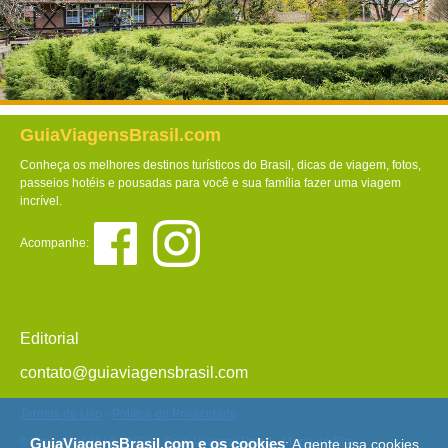
GuiaViagensBrasil.com
Conheça os melhores destinos turísticos do Brasil, dicas de viagem, fotos,
passeios hotéis e pousadas para você e sua família fazer uma viagem
incrível.
Acompanhe:
Editorial
contato@guiaviagensbrasil.com
Termos de Uso
-
Política de Privacidade
© Copyright 2013 - 2026 - Guia Viagens Brasil -
Mapa do Site
GuiaViagensBrasil.com e os cookies
: A gente usa cookies