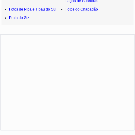
Lagoa de Guaraíras
Fotos de Pipa e Tibau do Sul
Fotos do Chapadão
Praia do Giz