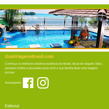
Hotel Villa do Mar
Único localizado frente ao Mar no Centro da Praia de Balneário Camboriú
GuiaViagensBrasil.com
Conheça os melhores destinos turísticos do Brasil, dicas de viagem, fotos,
passeios hotéis e pousadas para você e sua família fazer uma viagem
incrível.
Acompanhe:
Editorial