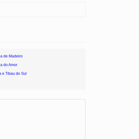
ia de Madeiro
ia do Amor
a e Tibau do Sul