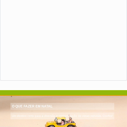
O QUE FAZER EM NATAL
Um destino certo para a diversão e contemplação de vistas naturais. Confira!