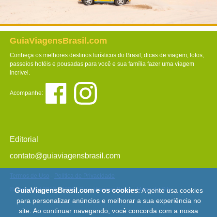
GuiaViagensBrasil.com
Conheça os melhores destinos turísticos do Brasil, dicas de viagem, fotos,
passeios hotéis e pousadas para você e sua família fazer uma viagem
incrível.
Acompanhe:
Editorial
contato@guiaviagensbrasil.com
Termos de Uso
-
Política de Privacidade
© Copyright 2013 - 2026 - Guia Viagens Brasil -
Mapa do Site
GuiaViagensBrasil.com e os cookies
: A gente usa cookies
para personalizar anúncios e melhorar a sua experiência no
site. Ao continuar navegando, você concorda com a nossa