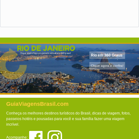
Rio em 360 Graus
Clique agora e confira!
GuiaViagensBrasil.com
Conheça os melhores destinos turísticos do Brasil, dicas de viagem, fotos,
passeios hotéis e pousadas para você e sua família fazer uma viagem
incrível.
Acompanhe: