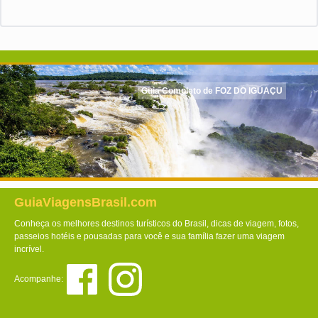
Guia Completo de FOZ DO IGUAÇU
GuiaViagensBrasil.com
Conheça os melhores destinos turísticos do Brasil, dicas de viagem, fotos,
passeios hotéis e pousadas para você e sua família fazer uma viagem
incrível.
Acompanhe: