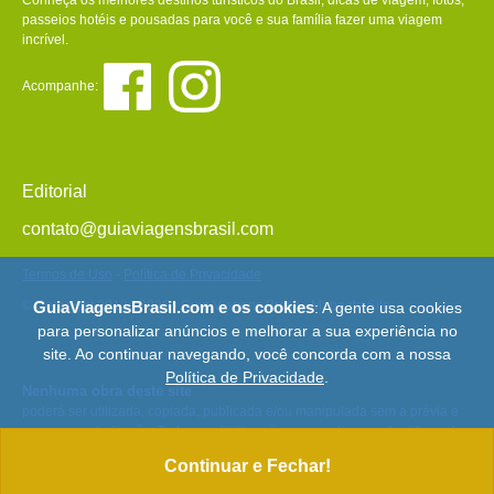
passeios hotéis e pousadas para você e sua família fazer uma viagem
incrível.
Acompanhe:
Editorial
contato@guiaviagensbrasil.com
Termos de Uso
-
Política de Privacidade
© Copyright 2013 - 2026 - Guia Viagens Brasil -
Mapa do Site
GuiaViagensBrasil.com e os cookies
: A gente usa cookies
para personalizar anúncios e melhorar a sua experiência no
site. Ao continuar navegando, você concorda com a nossa
Política de Privacidade
.
Nenhuma obra deste site
poderá ser utilizada, copiada, publicada e/ou manipulada sem a prévia e
expressa autorização. Todos os direitos são reservados e protegidos pela
Lei 9.610/98.
Continuar e Fechar!