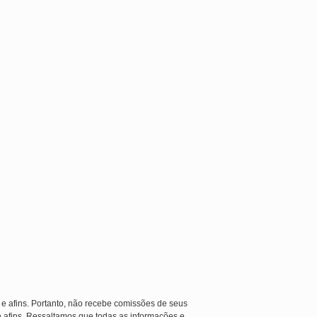
 e afins. Portanto, não recebe comissões de seus
e afins. Ressaltamos que todas as informações e