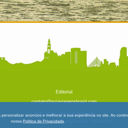
Editorial
contato@guiaviagensbrasil.com
Termos de Uso
-
Política de Privacidade
a personalizar anúncios e melhorar a sua experiência no site. Ao con
nossa
Política de Privacidade
.
© Copyright 2013 - 2026 - Guia Viagens Brasil -
Mapa do Site