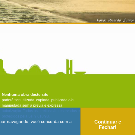
Nenhuma obra deste site
poderá ser utilizada, copiada, publicada e/ou
manipulada sem a prévia e expressa
autorização. Todos os direitos são reservados e
protegidos pela Lei 9.610/98.
tinuar navegando, você concorda com a
Continuar e
Fechar!
🛈
Anuncie