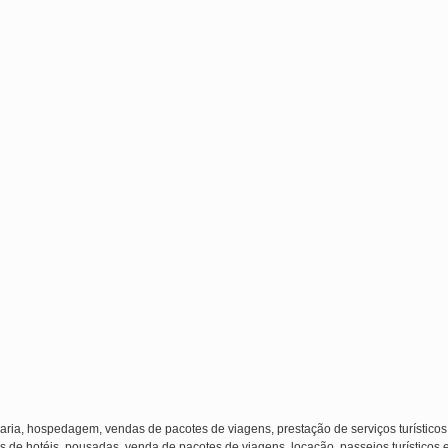
laria, hospedagem, vendas de pacotes de viagens, prestação de serviços turísticos
s de hotéis, pousadas, venda de pacotes de viagens, locação, passeios turísticos 