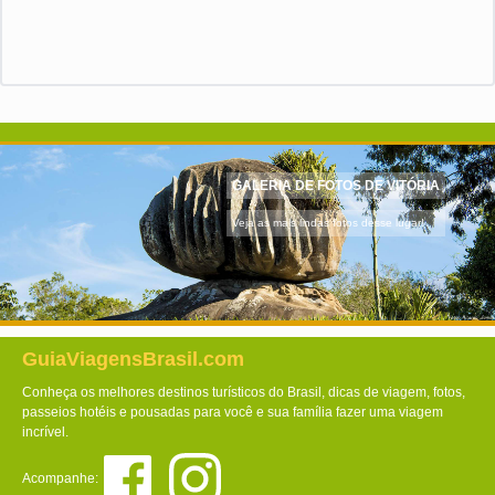
GALERIA DE FOTOS DE VITÓRIA
Veja as mais lindas fotos desse lugar!
GuiaViagensBrasil.com
Conheça os melhores destinos turísticos do Brasil, dicas de viagem, fotos,
passeios hotéis e pousadas para você e sua família fazer uma viagem
incrível.
Acompanhe: