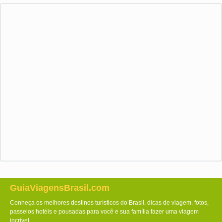
GuiaViagensBrasil.com
Conheça os melhores destinos turísticos do Brasil, dicas de viagem, fotos,
passeios hotéis e pousadas para você e sua família fazer uma viagem
incrível.