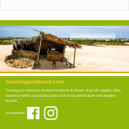
DUNAS ENCANTADORAS
GuiaViagensBrasil.com
Conheça os melhores destinos turísticos do Brasil, dicas de viagem, fotos,
passeios hotéis e pousadas para você e sua família fazer uma viagem
incrível.
Acompanhe: