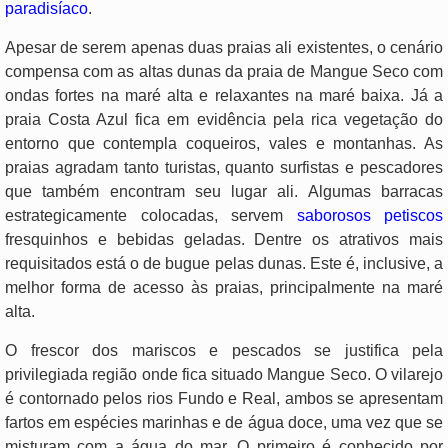
paradisíaco
.
Apesar de serem apenas duas praias ali existentes, o cenário
compensa com as altas dunas da praia de Mangue Seco com
ondas fortes na maré alta e relaxantes na maré baixa. Já a
praia Costa Azul fica em evidência pela rica vegetação do
entorno que contempla coqueiros, vales e montanhas. As
praias agradam tanto turistas, quanto surfistas e pescadores
que também encontram seu lugar ali. Algumas barracas
estrategicamente colocadas, servem
saborosos petiscos
fresquinhos e bebidas geladas. Dentre os atrativos mais
requisitados está o de bugue pelas dunas. Este é, inclusive, a
melhor forma de acesso às praias, principalmente na maré
alta.
O frescor dos mariscos e pescados se justifica pela
privilegiada região onde fica situado Mangue Seco. O vilarejo
é contornado pelos rios Fundo e Real, ambos se apresentam
fartos em espécies marinhas e de água doce, uma vez que se
misturam com a água do mar. O primeiro é conhecido por