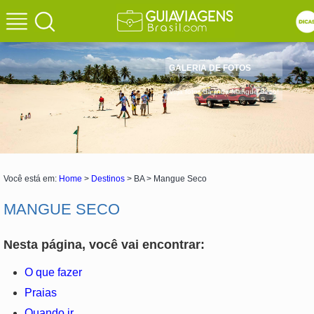
GALERIA DE FOTOS
Veja fotos da linda Mangue Seco!
Você está em:
Home
>
Destinos
> BA > Mangue Seco
MANGUE SECO
Nesta página, você vai encontrar:
O que fazer
Praias
Quando ir