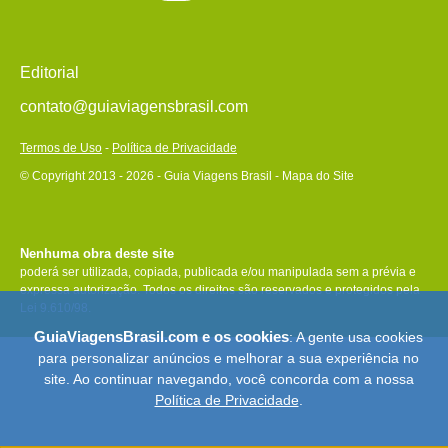
Editorial
contato@guiaviagensbrasil.com
Termos de Uso
-
Política de Privacidade
© Copyright 2013 - 2026 - Guia Viagens Brasil -
Mapa do Site
Nenhuma obra deste site
poderá ser utilizada, copiada, publicada e/ou manipulada sem a prévia e
expressa autorização. Todos os direitos são reservados e protegidos pela
Lei 9.610/98.
GuiaViagensBrasil.com e os cookies
: A gente usa cookies
para personalizar anúncios e melhorar a sua experiência no
site. Ao continuar navegando, você concorda com a nossa
Política de Privacidade
.