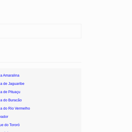
ia Amaralina
ia de Jaguaribe
ia de Pituaçu
ia do Buracão
ia do Rio Vermelho
vador
ue do Tororó