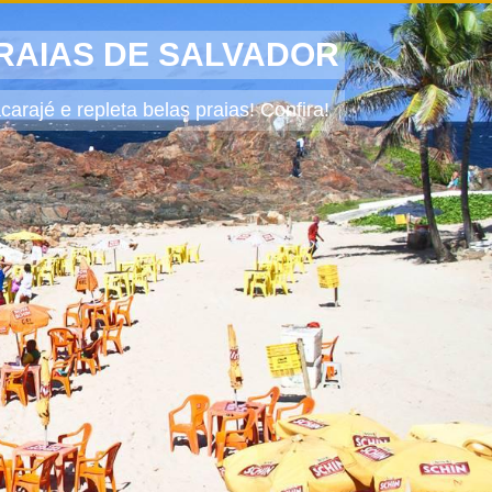
RAIAS DE SALVADOR
carajé e repleta belas praias! Confira!