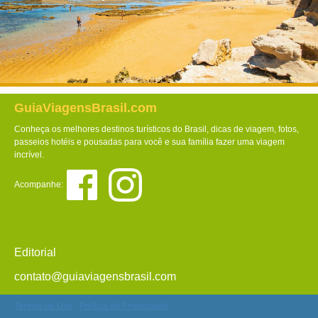
GuiaViagensBrasil.com
Conheça os melhores destinos turísticos do Brasil, dicas de viagem, fotos,
passeios hotéis e pousadas para você e sua família fazer uma viagem
incrível.
Acompanhe:
Editorial
contato@guiaviagensbrasil.com
Termos de Uso
-
Política de Privacidade