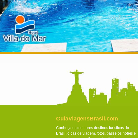
GuiaViagensBrasil.com
Conheça os melhores destinos turísticos do
Brasil, dicas de viagem, fotos, passeios hotéis e