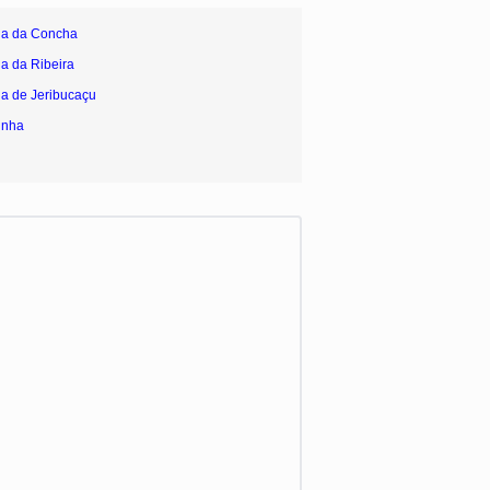
ia da Concha
ia da Ribeira
ia de Jeribucaçu
inha