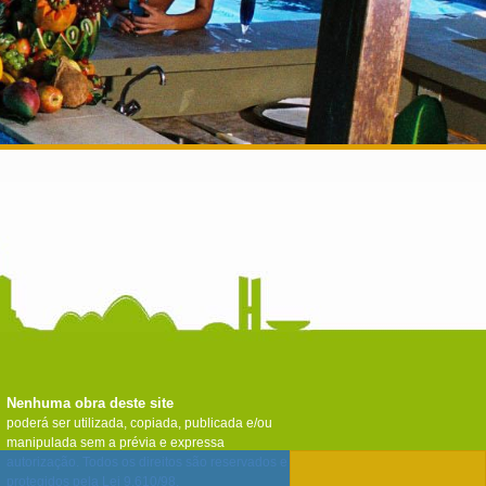
Nenhuma obra deste site
poderá ser utilizada, copiada, publicada e/ou
manipulada sem a prévia e expressa
autorização. Todos os direitos são reservados e
protegidos pela Lei 9.610/98.