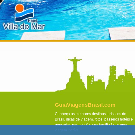
GuiaViagensBrasil.com
Conheça os melhores destinos turísticos do
Brasil, dicas de viagem, fotos, passeios hotéis e
pousadas para você e sua família fazer uma
viagem incrível.