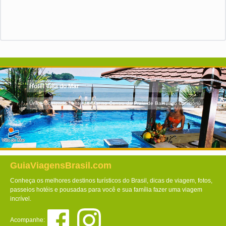
Hotel Villa do Mar
Único localizado frente ao Mar no Centro da Praia de Balneário Camboriú
GuiaViagensBrasil.com
Conheça os melhores destinos turísticos do Brasil, dicas de viagem, fotos,
passeios hotéis e pousadas para você e sua família fazer uma viagem
incrível.
Acompanhe: