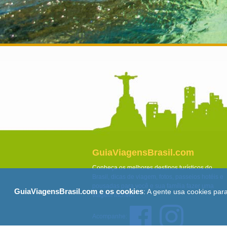
GuiaViagensBrasil.com
Conheça os melhores destinos turísticos do
Brasil, dicas de viagem, fotos, passeios hotéis e
pousadas para você e sua família fazer uma
GuiaViagensBrasil.com e os cookies
: A gente usa cookies par
viagem incrível.
Acompanhe: