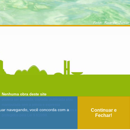
Nenhuma obra deste site
poderá ser utilizada, copiada, publicada e/ou
manipulada sem a prévia e expressa
tinuar navegando, você concorda com a
Continuar e
autorização. Todos os direitos são reservados e
Fechar!
protegidos pela Lei 9.610/98.