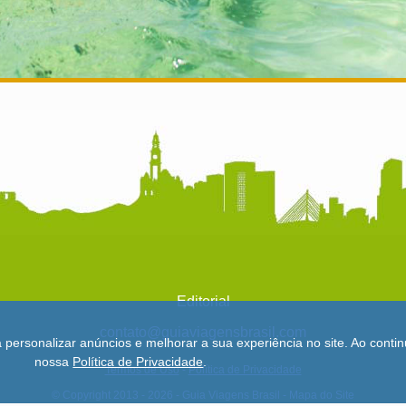
Editorial
contato@guiaviagensbrasil.com
a personalizar anúncios e melhorar a sua experiência no site. Ao con
nossa
Política de Privacidade
.
Termos de Uso
-
Política de Privacidade
© Copyright 2013 - 2026 - Guia Viagens Brasil -
Mapa do Site