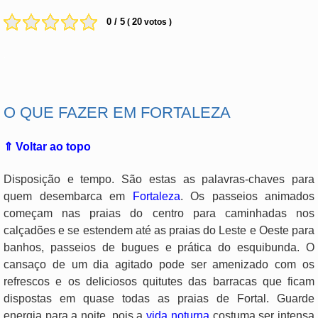
0 / 5
20
(
votos )
.
O QUE FAZER EM FORTALEZA
⇑ Voltar ao topo
Disposição e tempo. São estas as palavras-chaves para
quem desembarca em
Fortaleza
. Os passeios animados
começam nas praias do centro para caminhadas nos
calçadões e se estendem até as praias do Leste e Oeste para
banhos, passeios de bugues e prática do esquibunda. O
cansaço de um dia agitado pode ser amenizado com os
refrescos e os deliciosos quitutes das barracas que ficam
dispostas em quase todas as praias de Fortal. Guarde
energia para a noite, pois a
vida noturna
costuma ser intensa