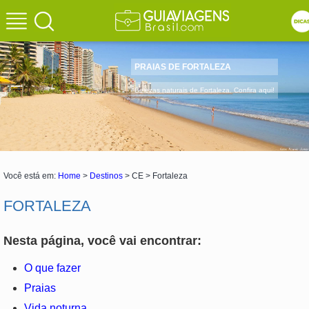
PRAIAS DE FORTALEZA
Belezas naturais de Fortaleza. Confira aqui!
Você está em:
Home
>
Destinos
> CE > Fortaleza
FORTALEZA
Nesta página, você vai encontrar:
O que fazer
Praias
Vida noturna