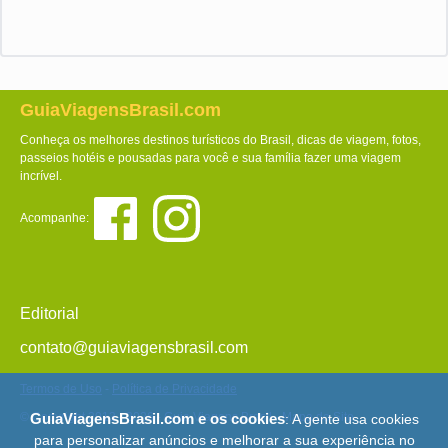
GuiaViagensBrasil.com
Conheça os melhores destinos turísticos do Brasil, dicas de viagem, fotos,
passeios hotéis e pousadas para você e sua família fazer uma viagem
incrível.
Acompanhe:
Editorial
contato@guiaviagensbrasil.com
Termos de Uso
-
Política de Privacidade
© Copyright 2013 - 2026 - Guia Viagens Brasil -
Mapa do Site
GuiaViagensBrasil.com e os cookies
: A gente usa cookies
para personalizar anúncios e melhorar a sua experiência no