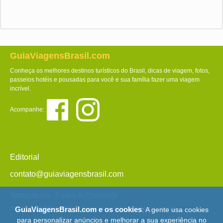
GuiaViagensBrasil.com
Conheça os melhores destinos turísticos do Brasil, dicas de viagem, fotos,
passeios hotéis e pousadas para você e sua família fazer uma viagem
incrível.
Acompanhe:
Editorial
contato@guiaviagensbrasil.com
Termos de Uso
-
Política de Privacidade
© Copyright 2013 - 2026 - Guia Viagens Brasil -
Mapa do Site
GuiaViagensBrasil.com e os cookies
: A gente usa cookies
para personalizar anúncios e melhorar a sua experiência no