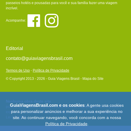
passeios hotéis e pousadas para você e sua família fazer uma viagem
incrível.
Acompanhe:
Editorial
contato@guiaviagensbrasil.com
Termos de Uso
-
Política de Privacidade
© Copyright 2013 - 2026 - Guia Viagens Brasil -
Mapa do Site
Nenhuma obra deste site
GuiaViagensBrasil.com e os cookies
: A gente usa cookies
poderá ser utilizada, copiada, publicada e/ou manipulada sem a prévia e
para personalizar anúncios e melhorar a sua experiência no
expressa autorização. Todos os direitos são reservados e protegidos pela
Lei 9.610/98.
site. Ao continuar navegando, você concorda com a nossa
Política de Privacidade
.