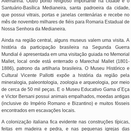
Alemanha. Outro ponto religioso importante na cidade é o
Santuário-Basílica Medianeira, santa padroeira da cidade,
que possui vitrais, portas e janelas centenárias e recebe no
mês de novembro milhares de fiéis para Romaria Estadual de
Nossa Senhora da Medianeira.
Ainda na região central, alguns museus valem uma visita. A
história da participação brasileira na Segunda Guerra
Mundial é apresentada em uma visitação guiada no Memorial
Mallet, local onde está enterrado o Marechal Mallet (1801-
1886), patrono da artilharia brasileira. O Museu Histórico e
Cultural Vicente Pallotti expõe a história da região pela
mineralogia, paleontologia, zoologia e arqueologia, por meio
de cerca de 50 mil peças. E o Museu Educativo Gama d´Eça
e Victor Bersani possui animais empalhados, moedas antigas
(inclusive do Império Romano e Bizantino) e muitos fósseis
encontrados em escavações locais.
A colonização italiana fica evidente nas construções típicas,
feitas em madeira e pedra, e nas pequenas igrejas das