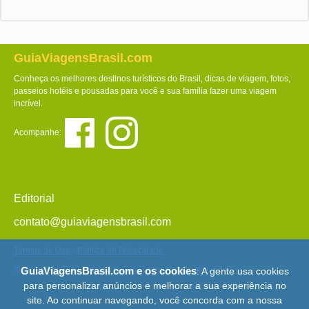
GuiaViagensBrasil.com
Conheça os melhores destinos turísticos do Brasil, dicas de viagem, fotos,
passeios hotéis e pousadas para você e sua família fazer uma viagem
incrível.
Acompanhe:
Editorial
contato@guiaviagensbrasil.com
Termos de Uso
-
Política de Privacidade
© Copyright 2013 - 2026 - Guia Viagens Brasil -
Mapa do Site
GuiaViagensBrasil.com e os cookies
: A gente usa cookies
para personalizar anúncios e melhorar a sua experiência no
site. Ao continuar navegando, você concorda com a nossa