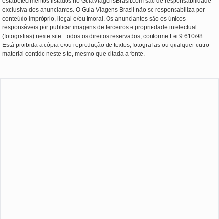
estabelecimentos listados no GuiaViagensBrasil.com são de responsabilidade
exclusiva dos anunciantes. O Guia Viagens Brasil não se responsabiliza por
conteúdo impróprio, ilegal e/ou imoral. Os anunciantes são os únicos
responsáveis por publicar imagens de terceiros e propriedade intelectual
(fotografias) neste site. Todos os direitos reservados, conforme Lei 9.610/98.
Está proibida a cópia e/ou reprodução de textos, fotografias ou qualquer outro
material contido neste site, mesmo que citada a fonte.