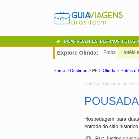
DICAS RECENTES
DESTINOS
FOTOS
Explore Olinda:
Fotos
Hotéis 
Home
>
Destinos
> PE >
Olinda
>
Hotéis e
Hotéis e Pousadas em Olin
POUSADA
Hospedagem para duas p
entrada do sitio historico
Rua Justino goncalv