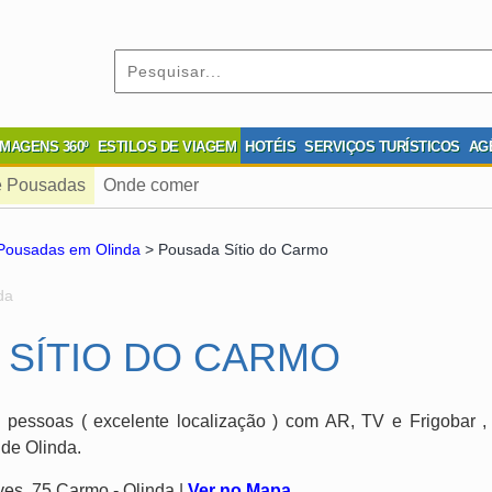
IMAGENS 360º
ESTILOS DE VIAGEM
HOTÉIS
SERVIÇOS TURÍSTICOS
AG
e Pousadas
Onde comer
 Pousadas em Olinda
> Pousada Sítio do Carmo
da
 SÍTIO DO CARMO
essoas ( excelente localização ) com AR, TV e Frigobar , 
 de Olinda.
es. 75 Carmo - Olinda |
Ver no Mapa