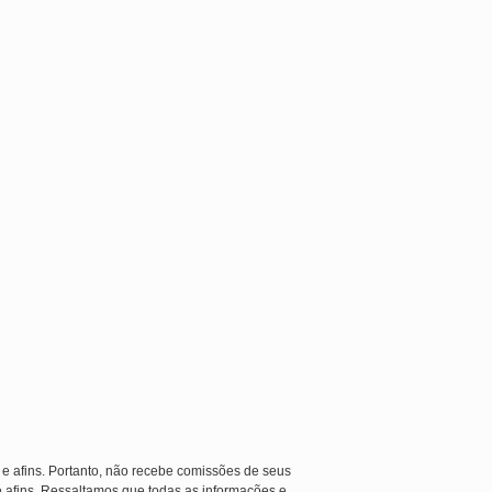
 e afins. Portanto, não recebe comissões de seus
e afins. Ressaltamos que todas as informações e