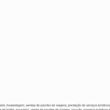
laria, hospedagem, vendas de pacotes de viagens, prestação de serviços turísticos
s de hotéis, pousadas, venda de pacotes de viagens, locação, passeios turísticos 