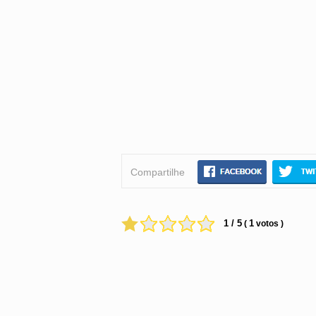
Compartilhe
1 / 5
1
(
votos )