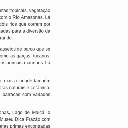
tas tropicais, vegetação
s com o Rio Amazonas. Lá
ois rios que correm por
madas para a diversão da
rande.
passeios de barco que se
omo as garças, tucanos,
 os animais marinhos. Lá
rém, mas a cidade também
bras naturais e cerâmica.
a barracas com variados
onas, Lago de Maicá, o
ao Museu Dica Frazão com
érias primas encontradas