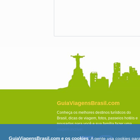
GuiaViagensBrasil.com
Conheça os melhores destinos turísticos do
Brasil, dicas de viagem, fotos, passeios hotéis e
pousadas para você e sua família fazer uma
viagem incrível.
GuiaViagensBrasil.com e os cookies
: A gente usa cookies par