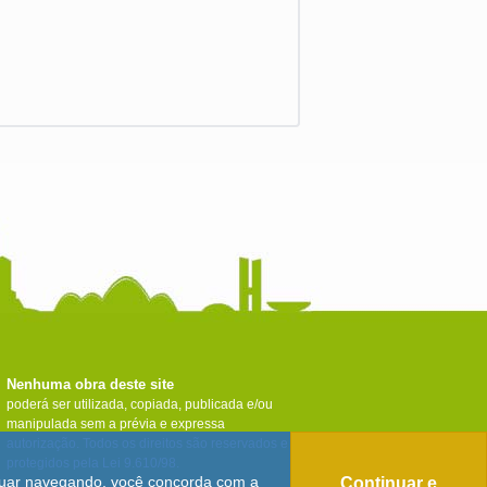
Nenhuma obra deste site
poderá ser utilizada, copiada, publicada e/ou
manipulada sem a prévia e expressa
autorização. Todos os direitos são reservados e
protegidos pela Lei 9.610/98.
tinuar navegando, você concorda com a
Continuar e