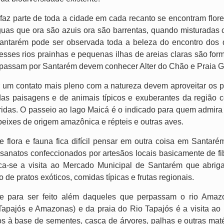
az parte de toda a cidade em cada recanto se encontram flores
águas que ora são azuis ora são barrentas, quando misturada
Santarém pode ser observada toda a beleza do encontro dos d
esses rios prainhas e pequenas ilhas de areias claras são for
 passam por Santarém devem conhecer Alter do Chão e Praia G
r um contato mais pleno com a natureza devem aproveitar os 
as paisagens e de animais típicos e exuberantes da região c
ridas. O passeio ao lago Maicá é o indicado para quem admira
eixes de origem amazônica e répteis e outras aves.
 flora e fauna fica difícil pensar em outra coisa em Santa
esanatos confeccionados por artesãos locais basicamente de fi
ca-se a visita ao Mercado Municipal de Santarém que abrig
 de pratos exóticos, comidas típicas e frutas regionais.
te para ser feito além daqueles que perpassam o rio Amaz
(Tapajós e Amazonas) e da praia do Rio Tapajós é a visita 
itos à base de sementes, casca de árvores, palhas e outras mat