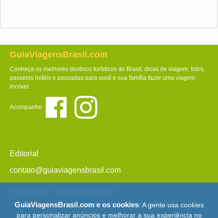
GuiaViagensBrasil.com
Conheça os melhores destinos turísticos do Brasil, dicas de viagem, fotos,
passeios hotéis e pousadas para você e sua família fazer uma viagem
incrível.
Acompanhe:
Editorial
contato@guiaviagensbrasil.com
Termos de Uso
-
Política de Privacidade
© Copyright 2013 - 2026 - Guia Viagens Brasil -
Mapa do Site
GuiaViagensBrasil.com e os cookies
: A gente usa cookies
para personalizar anúncios e melhorar a sua experiência no