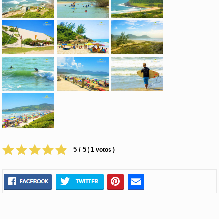
5 / 5
1
(
votos )