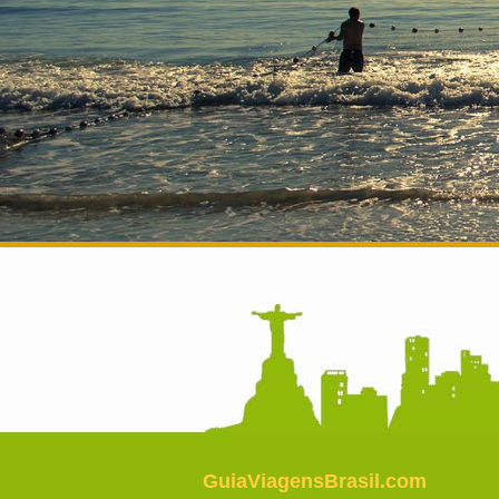
GuiaViagensBrasil.com