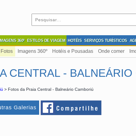
IMAGENS 360º
ESTILOS DE VIAGEM
HOTÉIS
SERVIÇOS TURÍSTICOS
AG
Fotos
Imagens 360º
Hotéis e Pousadas
Onde comer
Imo
IA CENTRAL - BALNEÁRI
iú
> Fotos da Praia Central - Balneário Camboriú
tras Galerias