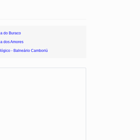
ia do Buraco
ia dos Amores
lógico - Balneário Camboriú