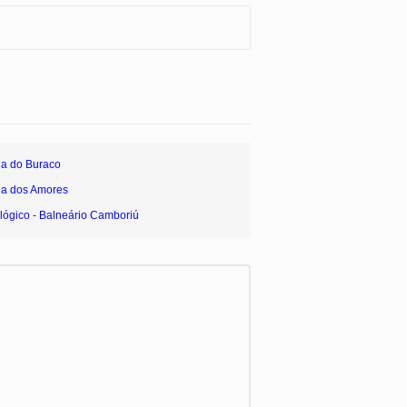
ia do Buraco
ia dos Amores
lógico - Balneário Camboriú