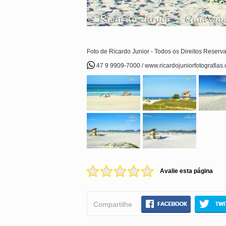
Foto de Ricardo Junior - Todos os Direitos Reserv
47 9 9909-7000 / www.ricardojuniorfotografias
Avalie esta página
Compartilhe