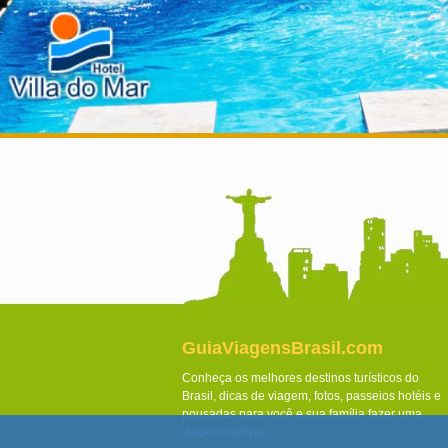
GuiaViagensBrasil.com
Conheça os melhores destinos turísticos do
Brasil, dicas de viagem, fotos, passeios hotéis e
pousadas para você e sua família fazer uma
viagem incrível.