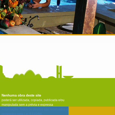
Nenhuma obra deste site
poderá ser utilizada, copiada, publicada e/ou
manipulada sem a prévia e expressa
autorização. Todos os direitos são reservados e
protegidos pela Lei 9.610/98.