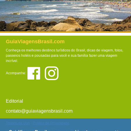
GuiaViagensBrasil.com
Conheça os melhores destinos turísticos do Brasil, dicas de viagem, fotos,
passeios hotéis e pousadas para você e sua família fazer uma viagem
incrível.
Acompanhe:
Editorial
contato@guiaviagensbrasil.com
Termos de Uso
-
Política de Privacidade