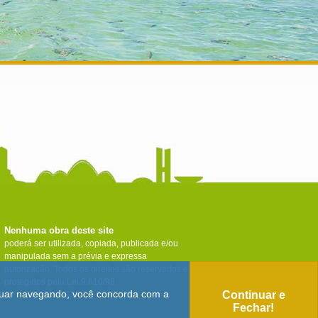
Nenhuma obra deste site
poderá ser utilizada, copiada, publicada e/ou
manipulada sem a prévia e expressa
autorização. Todos os direitos são reservados e
protegidos pela Lei 9.610/98.
tinuar navegando, você concorda com a
Continuar e
Fechar!