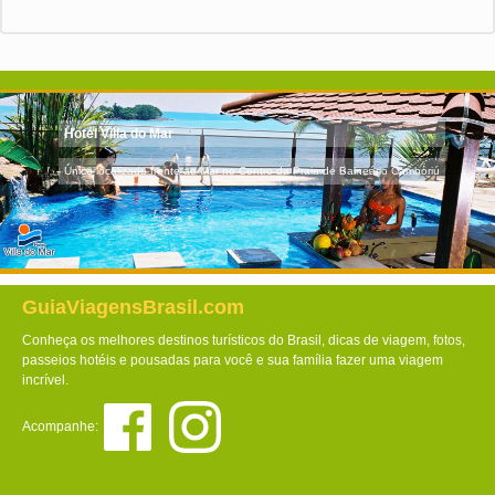
Hotel Villa do Mar
Único localizado frente ao Mar no Centro da Praia de Balneário Camboriú
GuiaViagensBrasil.com
Conheça os melhores destinos turísticos do Brasil, dicas de viagem, fotos,
passeios hotéis e pousadas para você e sua família fazer uma viagem
incrível.
Acompanhe: